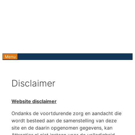
Ga
naar
de
inhoud
Menu
Disclaimer
Website disclaimer
Ondanks de voortdurende zorg en aandacht die
wordt besteed aan de samenstelling van deze
site en de daarin opgenomen gegevens, kan
Attracties.nl niet instaan voor de volledigheid,