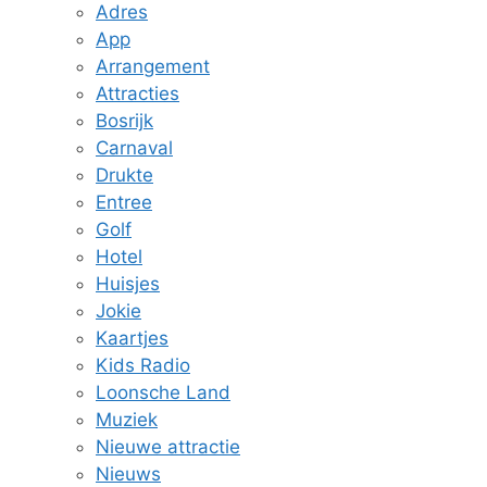
Adres
App
Arrangement
Attracties
Bosrijk
Carnaval
Drukte
Entree
Golf
Hotel
Huisjes
Jokie
Kaartjes
Kids Radio
Loonsche Land
Muziek
Nieuwe attractie
Nieuws